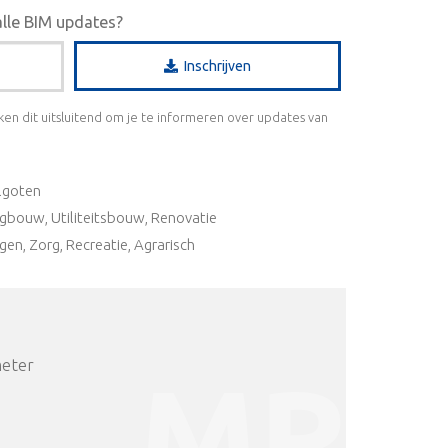
alle BIM updates?
Inschrijven
ken dit uitsluitend om je te informeren over updates van
lgoten
bouw, Utiliteitsbouw, Renovatie
en, Zorg, Recreatie, Agrarisch
meter